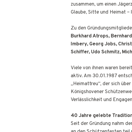
zusammen, um einen Jägerz
Glaube, Sitte und Heimat – 
Zu den Gründungsmitgliede
Burkhard Atrops, Bernhard
Imbery, Georg
Jobs, Chris
Schiffer, Udo Schmitz, Mic
Viele von ihnen waren berei
aktiv. Am 30.01.1987 entsc
„Heimattreu“, der sich über
Königshovener Schützenwese
Verlässlichkeit und Engage
40 Jahre gelebte Traditio
Seit der Gründung nahm der
an den Schützenfesten teil