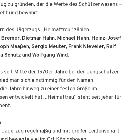
ug zu gründen, der die Werte des Schützenwesens –
lebt und bewahrt.
rn des Jägerzugs „Heimattreu“ zählen:
 Bremer, Dietmar Hahn, Michael Hahn, Heinz-Josef
toph Maaßen, Sergio Meuter, Frank Nieveler, Ralf
ha
Schütz und Wolfgang Wind.
ts seit Mitte der 1970er Jahre bei den Jungschützen
hied man sich einstimmig für den Namen
 die Jahre hinweg zu einer festen Größe im
n entwickelt hat. „Heimattreu“ steht seit jeher für
ment.
n
 Jägerzug regelmäßig und mit großer Leidenschaft
 und bewegte viel im Ort Königshoven.