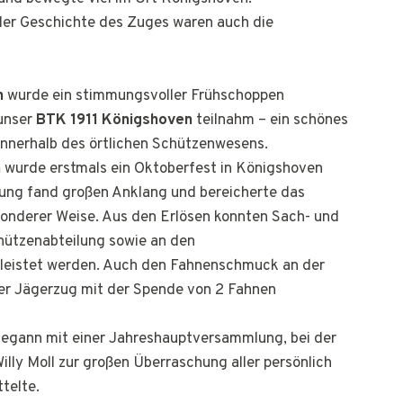
der Geschichte des Zuges waren auch die
n
wurde ein stimmungsvoller Frühschoppen
unser
BTK 1911 Königshoven
teilnahm – ein schönes
innerhalb des örtlichen Schützenwesens.
m
wurde erstmals ein Oktoberfest in Königshoven
ltung fand großen Anklang und bereicherte das
sonderer Weise. Aus den Erlösen konnten Sach- und
hützenabteilung sowie an den
eistet werden. Auch den Fahnenschmuck an der
der Jägerzug mit der Spende von 2 Fahnen
egann mit einer Jahreshauptversammlung, bei der
lly Moll zur großen Überraschung aller persönlich
telte.