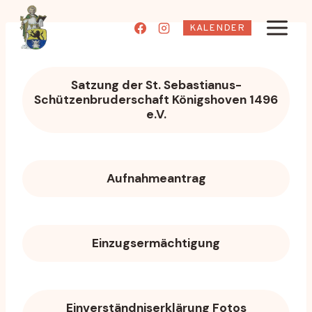
Zum
Inhalt
KALENDER
springen
Satzung der St. Sebastianus-
Schützenbruderschaft Königshoven 1496
e.V.
Aufnahmeantrag
Einzugsermächtigung
Einverständniserklärung Fotos