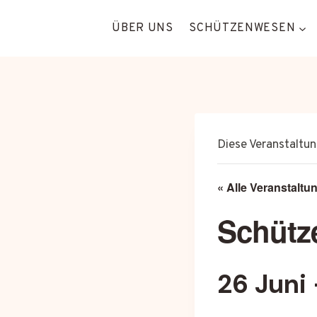
Zum
Inhalt
ÜBER UNS
SCHÜTZENWESEN
springen
Diese Veranstaltun
« Alle Veranstaltu
Schütz
26 Juni